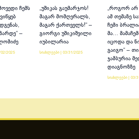
მოვედი ჩემს
„უშიკას გაუმარჯოს!
„როგორ არ
ვიწყებ
მაგარ მომღერალს,
ამ თემაზე ს
დგენას,
მაგარ ქართველს!“ –
ჩემი ბრალია
იზარდე“ –
გიორგი უშიკიშვილი
მა… მამაჩემ
ლომიძე
იუბილარია
იცოდა და ნ
გაიგო“ – თი
/02/2025
სიახლეები
|
03/31/2025
ჯამბურია მ
დიაგნოზზე
სიახლეები
|
03/3