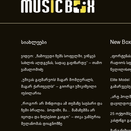
სიახლეები
New Box
ვიდეო: „ჩამოვედი ჩემს სოფელში, ვიწყებ
„ფორტუნას
სახლის აღდგენას, სადაც გავიზარდე“ – თამო
რადიოს სფ
ვაშალომიძე
წვლილისთ
„უშიკას გაუმარჯოს! მაგარ მომღერალს,
Elite Model
მაგარ ქართველს!“ – გიორგი უშიკიშვილი
გამარჯვებ
იუბილარია
„არტ ჰოლში
„როგორ არ მინდოდა ამ თემაზე საუბარი და
დაჯილდოებ
ჩემი ბრალია.. ბოდიში, მა… მამაჩემმა არ
25 ოქტომბე
იცოდა და ნიუსებით გაიგო“ – თიკა ჯამბურია
კასტინგი გ
მელანომას დიაგნოზზე