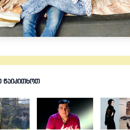
Თ ᲬᲐᲘᲙᲘᲗᲮᲝᲗ