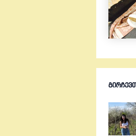
ᲒᲘᲠᲩᲔᲕ