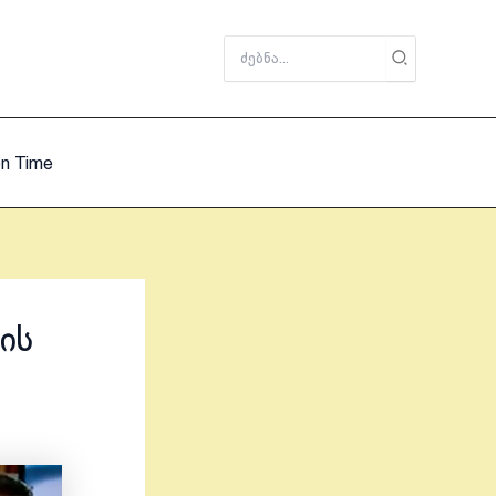
Search
for:
on Time
ის