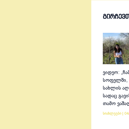
ᲒᲘᲠᲩᲔᲕ
ვიდეო: „ჩა
სოფელში, 
სახლის აღ
სადაც გავ
თამო ვაშა
სიახლეები
|
04