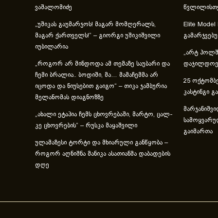
ვაშალომიძე
წვლილისთ
„უშიკას გაუმარჯოს! მაგარ მომღერალს,
Elite Model
მაგარ ქართველს!“ – გიორგი უშიკიშვილი
გამარჯვებ
იუბილარია
„არტ ჰოლში
„როგორ არ მინდოდა ამ თემაზე საუბარი და
დაჯილდოებ
ჩემი ბრალია.. ბოდიში, მა… მამაჩემმა არ
25 ოქტომბე
იცოდა და ნიუსებით გაიგო“ – თიკა ჯამბურია
კასტინგი გ
მელანომას დიაგნოზზე
მარჯანიშვი
„ახა­ლი ეტა­პია ჩემს ცხოვ­რე­ბა­ში, მარ­ტო, ცალ­
სამოყვარუ
კე ცხოვ­რე­ბის“ – რუსკა მაყაშვილი
გაიმართა
ულამაზესი ტორტი და მხიარული განწყობა –
როგორ აღნიშნა მანიკა ასათიანმა დაბადების
დღე