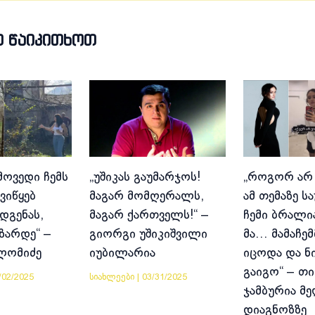
Თ ᲬᲐᲘᲙᲘᲗᲮᲝᲗ
მოვედი ჩემს
„უშიკას გაუმარჯოს!
„როგორ არ
ვიწყებ
მაგარ მომღერალს,
ამ თემაზე ს
დგენას,
მაგარ ქართველს!“ –
ჩემი ბრალია
იზარდე“ –
გიორგი უშიკიშვილი
მა… მამაჩემ
ლომიძე
იუბილარია
იცოდა და ნ
გაიგო“ – თი
/02/2025
სიახლეები
|
03/31/2025
ჯამბურია მ
დიაგნოზზე