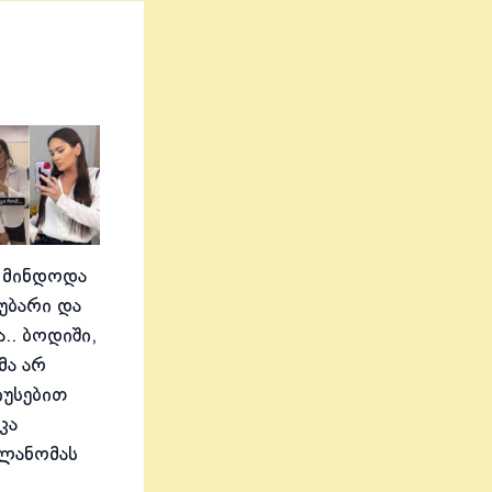
 მინდოდა
აუბარი და
.. ბოდიში,
მა არ
იუსებით
კა
ელანომას