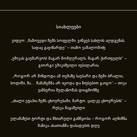
სიახლეები
ვიდეო: „ჩამოვედი ჩემს სოფელში, ვიწყებ სახლის აღდგენას,
სადაც გავიზარდე“ – თამო ვაშალომიძე
„უშიკას გაუმარჯოს! მაგარ მომღერალს, მაგარ ქართველს!“ –
გიორგი უშიკიშვილი იუბილარია
„როგორ არ მინდოდა ამ თემაზე საუბარი და ჩემი ბრალია..
ბოდიში, მა… მამაჩემმა არ იცოდა და ნიუსებით გაიგო“ – თიკა
ჯამბურია მელანომას დიაგნოზზე
„ახა­ლი ეტა­პია ჩემს ცხოვ­რე­ბა­ში, მარ­ტო, ცალ­კე ცხოვ­რე­ბის“ –
რუსკა მაყაშვილი
ულამაზესი ტორტი და მხიარული განწყობა – როგორ აღნიშნა
მანიკა ასათიანმა დაბადების დღე