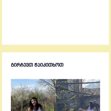
ᲒᲘᲠᲩᲔᲕᲗ ᲬᲐᲘᲙᲘᲗᲮᲝᲗ