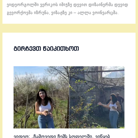
ვიდეორგოლში ვერიკოს იმიჯზე დევით დიზაინერმა დევიდ
გევორქოვმა იზრუნა, ვიზაჟზე კი – ალლა ვოინვარცმა.
ᲒᲘᲠᲩᲔᲕᲗ ᲬᲐᲘᲙᲘᲗᲮᲝᲗ
ვიდეო: „ჩამოვედი ჩემს სოფელში, ვიწყებ