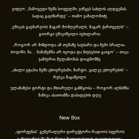
ვიდეო: „ჩამოვედი ჩემს სოფელში, ვიწყებ სახლის აღდგენას,
სადაც გავიზარდე“ – თამო ვაშალომიძე
„უშიკას გაუმარჯოს! მაგარ მომღერალს, მაგარ ქართველს!“ –
გიორგი უშიკიშვილი იუბილარია
„როგორ არ მინდოდა ამ თემაზე საუბარი და ჩემი ბრალია..
ბოდიში, მა… მამაჩემმა არ იცოდა და ნიუსებით გაიგო“ – თიკა
ჯამბურია მელანომას დიაგნოზზე
„ახა­ლი ეტა­პია ჩემს ცხოვ­რე­ბა­ში, მარ­ტო, ცალ­კე ცხოვ­რე­ბის“ –
რუსკა მაყაშვილი
ულამაზესი ტორტი და მხიარული განწყობა – როგორ აღნიშნა
მანიკა ასათიანმა დაბადების დღე
New Box
„ფორტუნას“ გენერალური დირექტორი რადიოს სფეროს