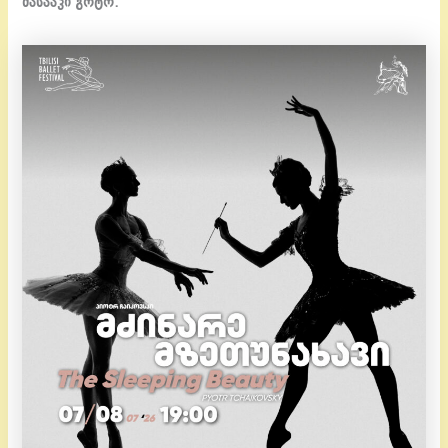
მასააკი გოტო.