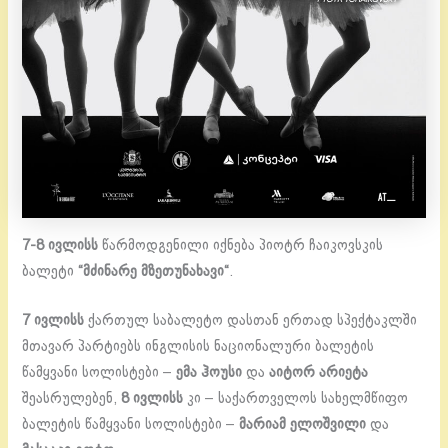
7-8 ივლისს
წარმოდგენილი იქნება პიოტრ ჩაიკოვსკის
ბალეტი
“
მძინარე მზეთუნახავი
“
.
7 ივლისს
ქართულ საბალეტო დასთან ერთად სპექტაკლში
მთავარ პარტიებს ინგლისის ნაციონალური ბალეტის
წამყვანი სოლისტები –
ემა ჰოუსი
და
აიტორ არიეტა
შეასრულებენ,
8 ივლისს
კი – საქართველოს სახელმწიფო
ბალეტის წამყვანი სოლისტები –
მარიამ ელოშვილი
და