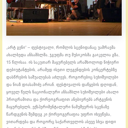
„არტ გენი“ – ფესტივალი, რომლის სცენიდანაც უამრავმა
ახალბედა ანსამბლმა, ჯგუფმა თუ მუსიკოსმა გაიკვლია გზა,
15 წლისაა. ის საკუთარ მაყურებელს არამხოლოდ ნიჭიერი
დებიუტანტების, არამედ ისეთი ლეგენდების კონცერტებზე
დასწრების საშუალებას აძლევს, როგორებიც სუხიშვილები
და ნიაზ დიასამიძე არიან. ფესტივალის დაწყების დღიდან,
ყოველ წელს ნაციონალური ანსამბლი სუხიშვილები ახალი
პროგრამითა და ქორეოგრაფით ანებივრებს არტგენის
მაყურებელს, ექსპერიმენტალური ნამუშევრის სცენაზე
წარდგენის შემდეგ კი ქორეოგერაფია უფრო იხვეწება,
ვითარდება და როგორც საქართველოს ასევე სხვა დიდი