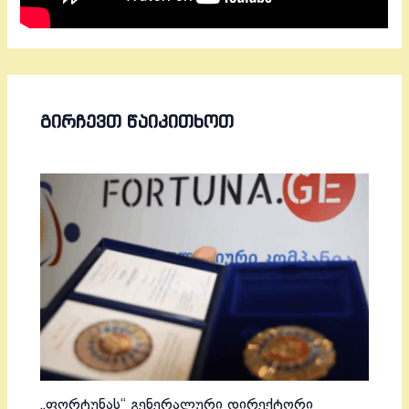
ᲒᲘᲠᲩᲔᲕᲗ ᲬᲐᲘᲙᲘᲗᲮᲝᲗ
„ფორტუნას“ გენერალური დირექტორი