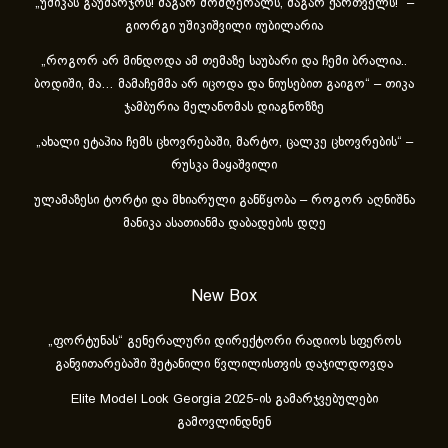
„უშიკას გაუმარჯოს! მაგარ მომღერალს, მაგარ ქართველს!“ –
გიორგი უშიკიშვილი იუბილარია
„როგორ არ მინდოდა ამ თემაზე საუბარი და ჩემი ბრალია..
ბოდიში, მა… მამაჩემმა არ იცოდა და ნიუსებით გაიგო“ – თიკა
ჯამბურია მელანომას დიაგნოზზე
„ახა­ლი ეტა­პია ჩემს ცხოვ­რე­ბა­ში, მარ­ტო, ცალ­კე ცხოვ­რე­ბის“ –
რუსკა მაყაშვილი
ულამაზესი ტორტი და მხიარული განწყობა – როგორ აღნიშნა
მანიკა ასათიანმა დაბადების დღე
New Box
„ფორტუნას“ გენერალური დირექტორი რადიოს სფეროს
განვითარებაში შეტანილი წვლილისთვის დაჯილდოვდა
Elite Model Look Georgia 2025-ის გამარჯვებულები
გამოვლინდნენ