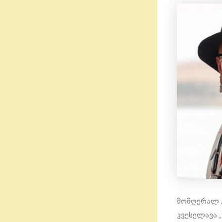
მომღერალ 
კვესელავა 