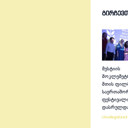
ᲒᲘᲠᲩᲔᲕ
მესტიის
მოკლემეტრ
მთის ფილ
საერთაშო
ფესტივალ
დასრულდ
Uncategorized