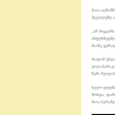
მაია აღნიშ
მეუღლეზე ა
„არ მიყვარ
ინტერნეტმე
მაინც ვერა
რატომ უნდა
ვილაპარაკო
ჩემი შვილი
ხელი დღემდე
მოხდა, დარ
მაია სურამ