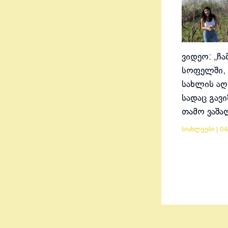
ვიდეო: „ჩა
სოფელში, 
სახლის აღ
სადაც გავ
თამო ვაშა
სიახლეები
|
04