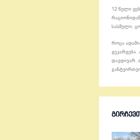
12 წელი ვე
რაციონიდან
სასმელი, ცო
როცა ადამი
გეკარგება.
დავდივარ.
განტვირთვის
ᲒᲘᲠᲩᲔᲕ