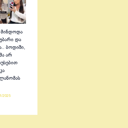
 მინდოდა
აუბარი და
.. ბოდიში,
მა არ
იუსებით
კა
ელანომას
1/2025