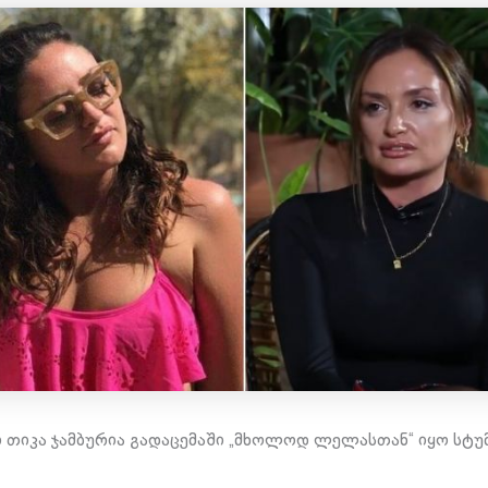
თიკა ჯამბურია გადაცემაში „მხოლოდ ლელასთან“ იყო სტუ