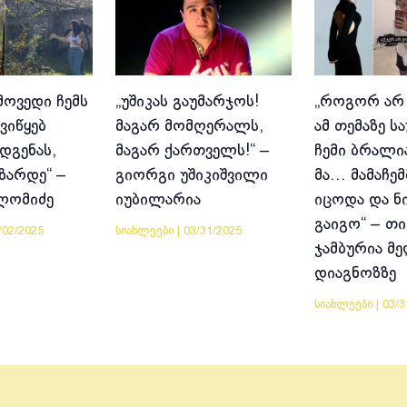
მოვედი ჩემს
„უშიკას გაუმარჯოს!
„როგორ არ
ვიწყებ
მაგარ მომღერალს,
ამ თემაზე ს
დგენას,
მაგარ ქართველს!“ –
ჩემი ბრალია
იზარდე“ –
გიორგი უშიკიშვილი
მა… მამაჩემ
ლომიძე
იუბილარია
იცოდა და ნ
გაიგო“ – თი
/02/2025
სიახლეები
|
03/31/2025
ჯამბურია მ
დიაგნოზზე
სიახლეები
|
03/3