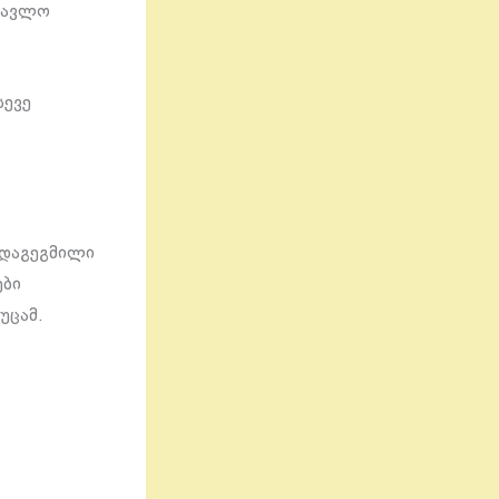
ომავლო
სევე
ნ დაგეგმილი
ები
უცამ.