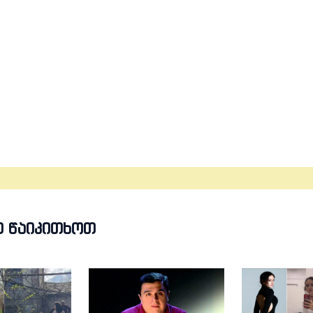
Თ ᲬᲐᲘᲙᲘᲗᲮᲝᲗ