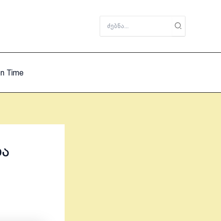
Search
for:
on Time
და