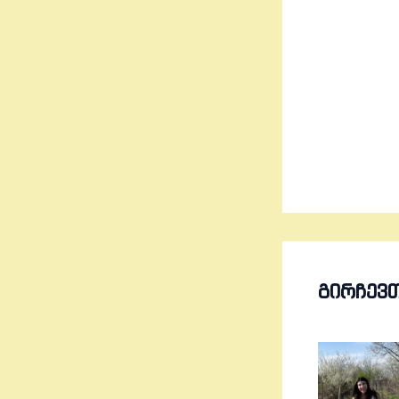
ᲒᲘᲠᲩᲔᲕ