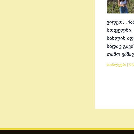
ვიდეო: „ჩა
სოფელში, 
სახლის აღ
სადაც გავ
თამო ვაშა
სიახლეები
|
04