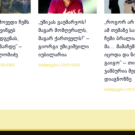
მოვედი ჩემს
„უშიკას გაუმარჯოს!
„როგორ არ
ვიწყებ
მაგარ მომღერალს,
ამ თემაზე ს
დგენას,
მაგარ ქართველს!“ –
ჩემი ბრალია
იზარდე“ –
გიორგი უშიკიშვილი
მა… მამაჩემ
ლომიძე
იუბილარია
იცოდა და ნ
გაიგო“ – თი
/02/2025
სიახლეები
|
03/31/2025
ჯამბურია მ
დიაგნოზზე
სიახლეები
|
03/3