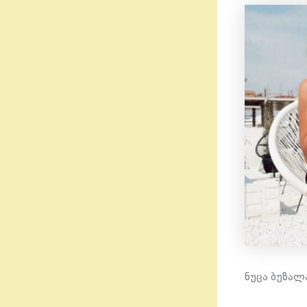
ნუცა ბუზალ