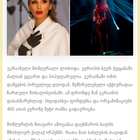
უკრაინელი მომღერალი ლობოდა ევროპის ბევრ ქვეყანაში
ძალიან უყვართ და პოპულარულია. უკრაინაში ომის
დაწყების პირველივე დღიდან, შემსრულებელი აქტიურადაა
ჩართული მოხალისეობაში. ამ დრომდე მან უკრაინის
დასახმარებლად, სხვადასხვა ფონდებსა და ორგანიზაციებს
400 ათას ევროზე მეტი თანხა გადაურიცხა.
მომღერლის მთავარი ამოცანაა დაეხმაროს ხალხს
მშობლიურ ქალაქ ირპენში, რათა მათ სახლების თავიდან