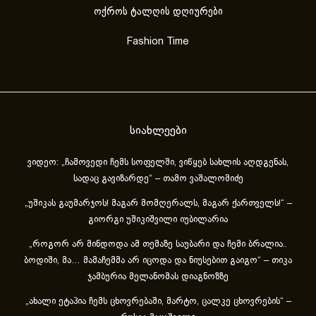
ოქროს ტალღის დღიურები
Fashion Time
სიახლეები
ვიდეო: „ჩამოვედი ჩემს სოფელში, ვიწყებ სახლის აღდგენას,
სადაც გავიზარდე“ – თამო ვაშალომიძე
„უშიკას გაუმარჯოს! მაგარ მომღერალს, მაგარ ქართველს!“ –
გიორგი უშიკიშვილი იუბილარია
„როგორ არ მინდოდა ამ თემაზე საუბარი და ჩემი ბრალია..
ბოდიში, მა… მამაჩემმა არ იცოდა და ნიუსებით გაიგო“ – თიკა
ჯამბურია მელანომას დიაგნოზზე
„ახა­ლი ეტა­პია ჩემს ცხოვ­რე­ბა­ში, მარ­ტო, ცალ­კე ცხოვ­რე­ბის“ –