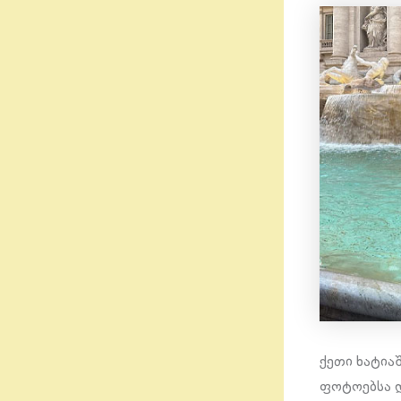
ქეთი ხატია
ფოტოებსა დ