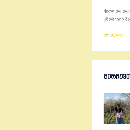
ქეთი და დავ
ცნობილი შა
ვრცლად…
ᲒᲘᲠᲩᲔᲕ