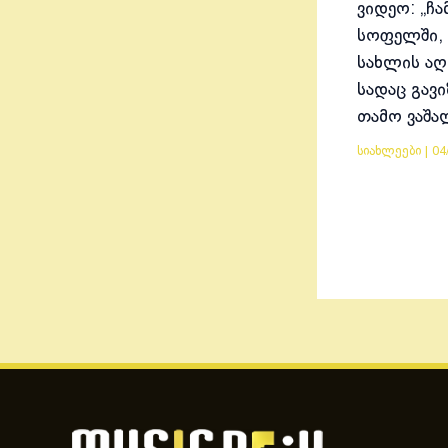
ვიდეო: „ჩა
სოფელში, 
სახლის აღ
სადაც გავ
თამო ვაშა
სიახლეები
|
04