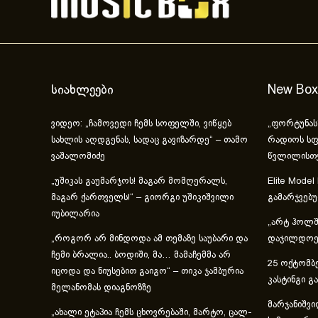
სიახლეები
New Box
ვიდეო: „ჩამოვედი ჩემს სოფელში, ვიწყებ
„ფორტუნას
სახლის აღდგენას, სადაც გავიზარდე“ – თამო
რადიოს სფ
ვაშალომიძე
წვლილისთ
„უშიკას გაუმარჯოს! მაგარ მომღერალს,
Elite Model
მაგარ ქართველს!“ – გიორგი უშიკიშვილი
გამარჯვებ
იუბილარია
„არტ ჰოლში
„როგორ არ მინდოდა ამ თემაზე საუბარი და
დაჯილდოებ
ჩემი ბრალია.. ბოდიში, მა… მამაჩემმა არ
25 ოქტომბე
იცოდა და ნიუსებით გაიგო“ – თიკა ჯამბურია
კასტინგი გ
მელანომას დიაგნოზზე
მარჯანიშვი
„ახა­ლი ეტა­პია ჩემს ცხოვ­რე­ბა­ში, მარ­ტო, ცალ­