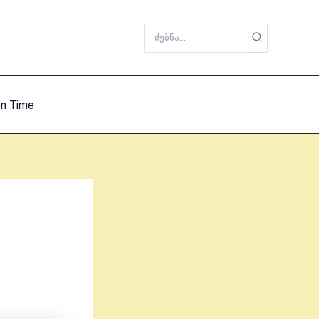
Search
for:
on Time