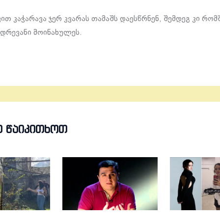
ით კაჭარავა ჯერ კვარას თამაშს დაესწრნენ, შემდეგ კი რომ
დრევანი მოინახულეს.
Თ ᲬᲐᲘᲙᲘᲗᲮᲝᲗ