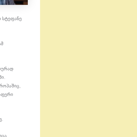
ი სტეფანე
ამ
ტიურად
ში.
როპაშიც,
აფერი
ვ.
ოცა