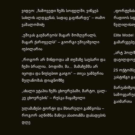
ვიდეო: „ჩამოვედი ჩემს სოფელში, ვიწყებ
„ფორტუნას
სახლის აღდგენას, სადაც გავიზარდე“ – თამო
რადიოს სფ
ვაშალომიძე
წვლილისთ
„უშიკას გაუმარჯოს! მაგარ მომღერალს,
Elite Model
მაგარ ქართველს!“ – გიორგი უშიკიშვილი
გამარჯვებ
იუბილარია
„არტ ჰოლში
„როგორ არ მინდოდა ამ თემაზე საუბარი და
დაჯილდოებ
ჩემი ბრალია.. ბოდიში, მა… მამაჩემმა არ
25 ოქტომბე
იცოდა და ნიუსებით გაიგო“ – თიკა ჯამბურია
კასტინგი გ
მელანომას დიაგნოზზე
მარჯანიშვი
„ახა­ლი ეტა­პია ჩემს ცხოვ­რე­ბა­ში, მარ­ტო, ცალ­
სამოყვარუ
კე ცხოვ­რე­ბის“ – რუსკა მაყაშვილი
გაიმართა
ულამაზესი ტორტი და მხიარული განწყობა –
როგორ აღნიშნა მანიკა ასათიანმა დაბადების
დღე