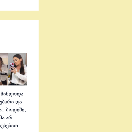
 მინდოდა
აუბარი და
.. ბოდიში,
მა არ
იუსებით