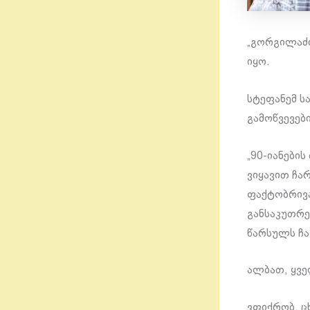
„გორგილაძი
იყო.
სტეფანემ ს
გამოწვევები
„90-იანების
ვიყავით ჩა
ფაქტობრივა
განსაკუთრე
წარსულს ჩა
ალბათ, ყვე
ვფიქრობ, ც