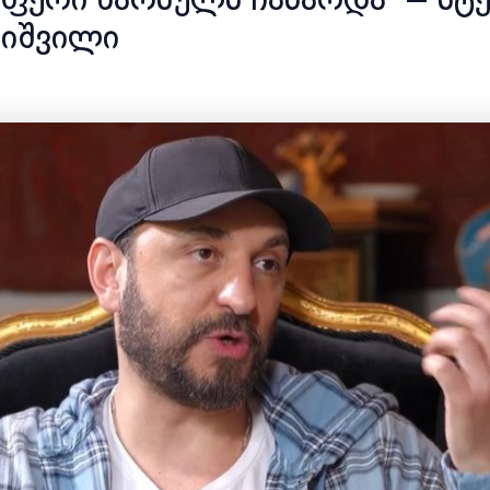
ფერი წარსულს ჩაბარდა“ – სტ
იშვილი