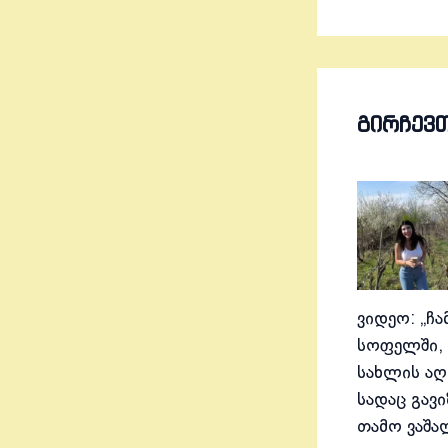
ᲒᲘᲠᲩᲔᲕ
ვიდეო: „ჩა
სოფელში, 
სახლის აღ
სადაც გავ
თამო ვაშა