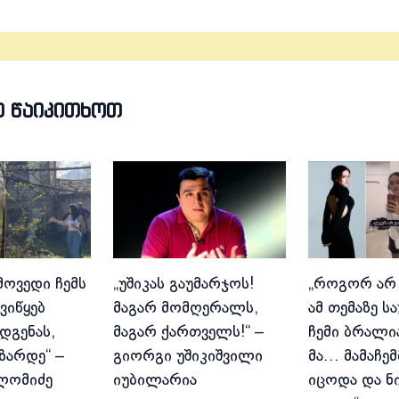
Თ ᲬᲐᲘᲙᲘᲗᲮᲝᲗ
მოვედი ჩემს
„უშიკას გაუმარჯოს!
„როგორ არ
ვიწყებ
მაგარ მომღერალს,
ამ თემაზე ს
დგენას,
მაგარ ქართველს!“ –
ჩემი ბრალია
იზარდე“ –
გიორგი უშიკიშვილი
მა… მამაჩემ
ლომიძე
იუბილარია
იცოდა და ნ