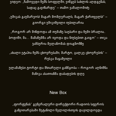
ვიდეო: „ჩამოვედი ჩემს სოფელში, ვიწყებ სახლის აღდგენას,
სადაც გავიზარდე“ – თამო ვაშალომიძე
„უშიკას გაუმარჯოს! მაგარ მომღერალს, მაგარ ქართველს!“ –
გიორგი უშიკიშვილი იუბილარია
„როგორ არ მინდოდა ამ თემაზე საუბარი და ჩემი ბრალია..
ბოდიში, მა… მამაჩემმა არ იცოდა და ნიუსებით გაიგო“ – თიკა
ჯამბურია მელანომას დიაგნოზზე
„ახა­ლი ეტა­პია ჩემს ცხოვ­რე­ბა­ში, მარ­ტო, ცალ­კე ცხოვ­რე­ბის“ –
რუსკა მაყაშვილი
ულამაზესი ტორტი და მხიარული განწყობა – როგორ აღნიშნა
მანიკა ასათიანმა დაბადების დღე
New Box
„ფორტუნას“ გენერალური დირექტორი რადიოს სფეროს
განვითარებაში შეტანილი წვლილისთვის დაჯილდოვდა