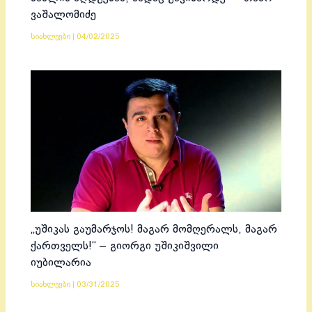
ვაშალომიძე
სიახლეები
|
04/02/2025
„უშიკას გაუმარჯოს! მაგარ მომღერალს, მაგარ
ქართველს!“ – გიორგი უშიკიშვილი
იუბილარია
სიახლეები
|
03/31/2025