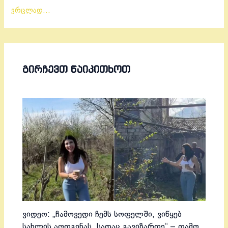
ვრცლად…
ᲒᲘᲠᲩᲔᲕᲗ ᲬᲐᲘᲙᲘᲗᲮᲝᲗ
ვიდეო: „ჩამოვედი ჩემს სოფელში, ვიწყებ
სახლის აღდგენას, სადაც გავიზარდე“ – თამო