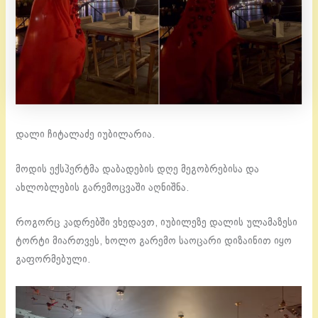
დალი ჩიტალაძე იუბილარია.
მოდის ექსპერტმა დაბადების დღე მეგობრებისა და
ახლობლების გარემოცვაში აღნიშნა.
როგორც კადრებში ვხედავთ, იუბილეზე დალის ულამაზესი
ტორტი მიართვეს, ხოლო გარემო საოცარი დიზაინით იყო
გაფორმებული.