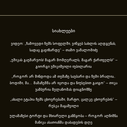
სიახლეები
ვიდეო: „ჩამოვედი ჩემს სოფელში, ვიწყებ სახლის აღდგენას,
სადაც გავიზარდე“ – თამო ვაშალომიძე
„უშიკას გაუმარჯოს! მაგარ მომღერალს, მაგარ ქართველს!“ –
გიორგი უშიკიშვილი იუბილარია
„როგორ არ მინდოდა ამ თემაზე საუბარი და ჩემი ბრალია..
ბოდიში, მა… მამაჩემმა არ იცოდა და ნიუსებით გაიგო“ – თიკა
ჯამბურია მელანომას დიაგნოზზე
„ახა­ლი ეტა­პია ჩემს ცხოვ­რე­ბა­ში, მარ­ტო, ცალ­კე ცხოვ­რე­ბის“ –
რუსკა მაყაშვილი
ულამაზესი ტორტი და მხიარული განწყობა – როგორ აღნიშნა
მანიკა ასათიანმა დაბადების დღე