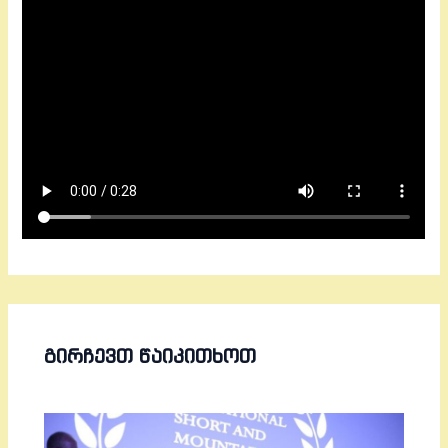
ᲒᲘᲠᲩᲔᲕᲗ ᲬᲐᲘᲙᲘᲗᲮᲝᲗ