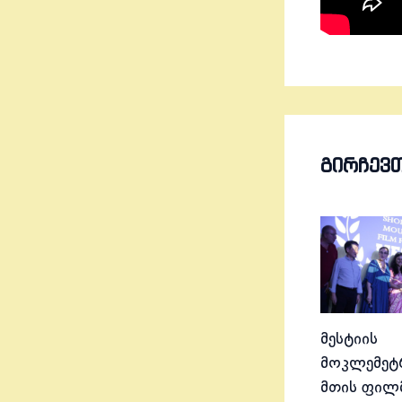
ᲒᲘᲠᲩᲔᲕ
მესტიის
მოკლემეტრ
მთის ფილ