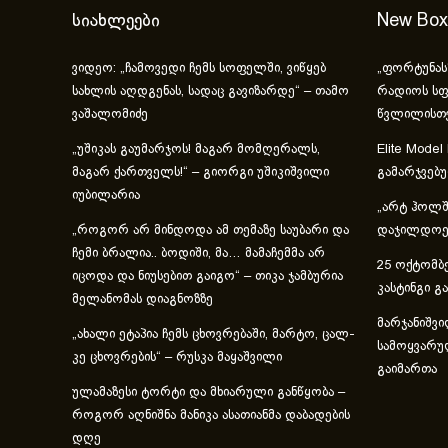
სიახლეები
New Box
ვიდეო: „ჩამოვედი ჩემს სოფელში, ვიწყებ
„ფორტუნას
სახლის აღდგენას, სადაც გავიზარდე“ – თამო
რადიოს სფ
ვაშალომიძე
წვლილისთ
„უშიკას გაუმარჯოს! მაგარ მომღერალს,
Elite Model
მაგარ ქართველს!“ – გიორგი უშიკიშვილი
გამარჯვებ
იუბილარია
„არტ ჰოლში
„როგორ არ მინდოდა ამ თემაზე საუბარი და
დაჯილდოებ
ჩემი ბრალია.. ბოდიში, მა… მამაჩემმა არ
25 ოქტომბე
იცოდა და ნიუსებით გაიგო“ – თიკა ჯამბურია
კასტინგი გ
მელანომას დიაგნოზზე
მარჯანიშვი
„ახა­ლი ეტა­პია ჩემს ცხოვ­რე­ბა­ში, მარ­ტო, ცალ­
სამოყვარუ
კე ცხოვ­რე­ბის“ – რუსკა მაყაშვილი
გაიმართა
ულამაზესი ტორტი და მხიარული განწყობა –
როგორ აღნიშნა მანიკა ასათიანმა დაბადების
დღე