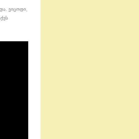
და. ვიცოდი,
აქვს