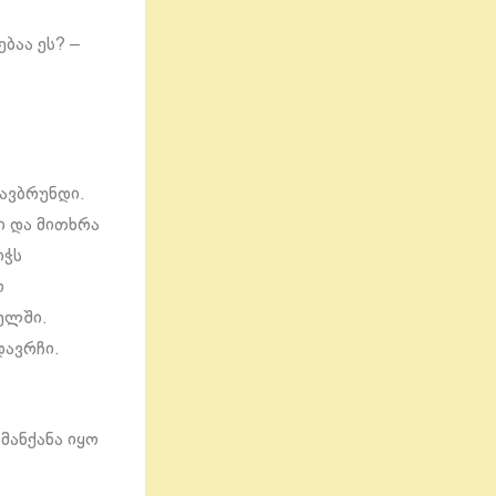
ბაა ეს? –
ავბრუნდი.
ი და მითხრა
იჭს
ო
ხელში.
დავრჩი.
მანქანა იყო