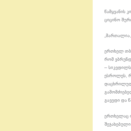
წამყვანის კ
ციცინო შურ
„მართალია,
ერთხელ თბი
რომ ვბრუნდ
– სიკვდილს
ესროლეს, რ
დაცხრილული
გამომძიებე
გავედი და 
ერთხელაც იმ
შეჯახებული