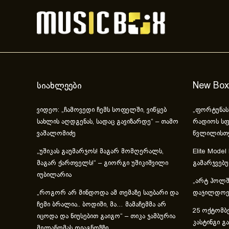
სიახლეები
New Box
ვიდეო: „ჩამოვედი ჩემს სოფელში, ვიწყებ
„ფორტუნას
სახლის აღდგენას, სადაც გავიზარდე“ – თამო
რადიოს სფ
ვაშალომიძე
წვლილისთ
„უშიკას გაუმარჯოს! მაგარ მომღერალს,
Elite Model
მაგარ ქართველს!“ – გიორგი უშიკიშვილი
გამარჯვებ
იუბილარია
„არტ ჰოლში
„როგორ არ მინდოდა ამ თემაზე საუბარი და
დაჯილდოებ
ჩემი ბრალია.. ბოდიში, მა… მამაჩემმა არ
25 ოქტომბე
იცოდა და ნიუსებით გაიგო“ – თიკა ჯამბურია
კასტინგი გ
მელანომას დიაგნოზზე