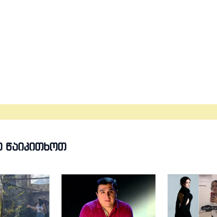
Თ ᲬᲐᲘᲙᲘᲗᲮᲝᲗ