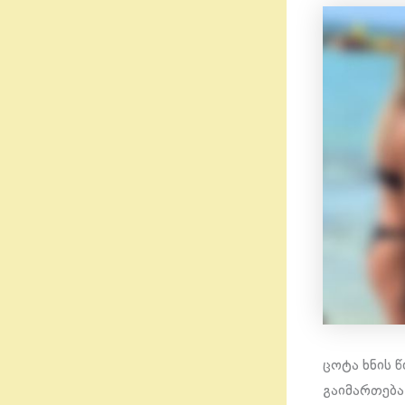
ცოტა ხნის 
გაიმართება