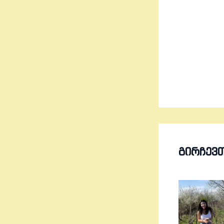
ᲒᲘᲠᲩᲔᲕ