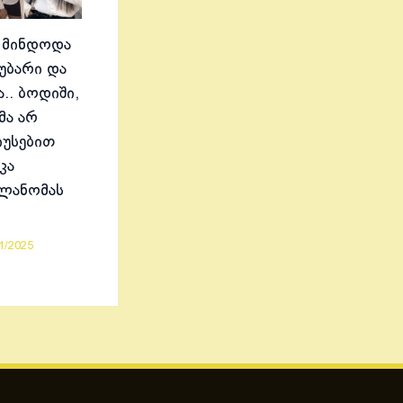
 მინდოდა
აუბარი და
.. ბოდიში,
მა არ
იუსებით
კა
ელანომას
1/2025