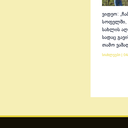
ვიდეო: „ჩა
სოფელში, 
სახლის აღ
სადაც გავ
თამო ვაშა
სიახლეები
|
04