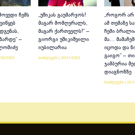
მოვედი ჩემს
„უშიკას გაუმარჯოს!
„როგორ არ
ვიწყებ
მაგარ მომღერალს,
ამ თემაზე ს
დგენას,
მაგარ ქართველს!“ –
ჩემი ბრალია
იზარდე“ –
გიორგი უშიკიშვილი
მა… მამაჩემ
ლომიძე
იუბილარია
იცოდა და ნ
გაიგო“ – თი
/02/2025
სიახლეები
|
03/31/2025
ჯამბურია მ
დიაგნოზზე
სიახლეები
|
03/3