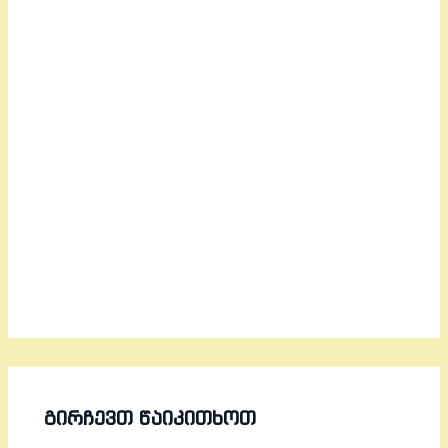
ᲒᲘᲠᲩᲔᲕᲗ ᲬᲐᲘᲙᲘᲗᲮᲝᲗ