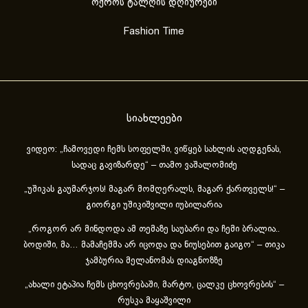
ოქროს ტალღის დღიურები
Fashion Time
სიახლეები
ვიდეო: „ჩამოვედი ჩემს სოფელში, ვიწყებ სახლის აღდგენას,
სადაც გავიზარდე“ – თამო ვაშალომიძე
„უშიკას გაუმარჯოს! მაგარ მომღერალს, მაგარ ქართველს!“ –
გიორგი უშიკიშვილი იუბილარია
„როგორ არ მინდოდა ამ თემაზე საუბარი და ჩემი ბრალია..
ბოდიში, მა… მამაჩემმა არ იცოდა და ნიუსებით გაიგო“ – თიკა
ჯამბურია მელანომას დიაგნოზზე
„ახა­ლი ეტა­პია ჩემს ცხოვ­რე­ბა­ში, მარ­ტო, ცალ­კე ცხოვ­რე­ბის“ –
რუსკა მაყაშვილი