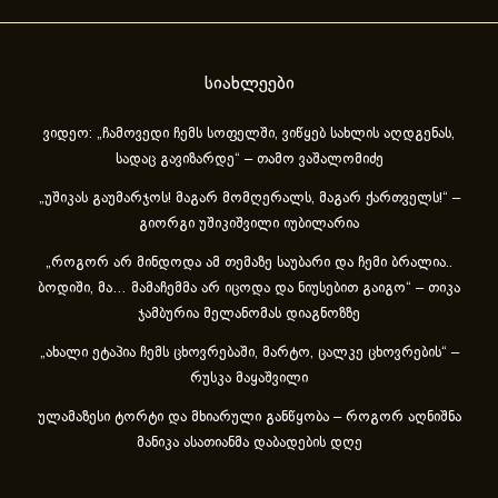
სიახლეები
ვიდეო: „ჩამოვედი ჩემს სოფელში, ვიწყებ სახლის აღდგენას,
სადაც გავიზარდე“ – თამო ვაშალომიძე
„უშიკას გაუმარჯოს! მაგარ მომღერალს, მაგარ ქართველს!“ –
გიორგი უშიკიშვილი იუბილარია
„როგორ არ მინდოდა ამ თემაზე საუბარი და ჩემი ბრალია..
ბოდიში, მა… მამაჩემმა არ იცოდა და ნიუსებით გაიგო“ – თიკა
ჯამბურია მელანომას დიაგნოზზე
„ახა­ლი ეტა­პია ჩემს ცხოვ­რე­ბა­ში, მარ­ტო, ცალ­კე ცხოვ­რე­ბის“ –
რუსკა მაყაშვილი
ულამაზესი ტორტი და მხიარული განწყობა – როგორ აღნიშნა
მანიკა ასათიანმა დაბადების დღე