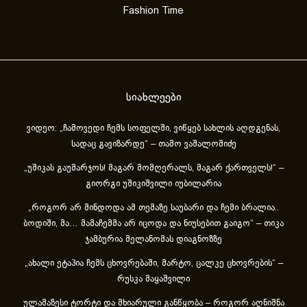
Fashion Time
სიახლეები
ვიდეო: „ჩამოვედი ჩემს სოფელში, ვიწყებ სახლის აღდგენას,
სადაც გავიზარდე“ – თამო ვაშალომიძე
„უშიკას გაუმარჯოს! მაგარ მომღერალს, მაგარ ქართველს!“ –
გიორგი უშიკიშვილი იუბილარია
„როგორ არ მინდოდა ამ თემაზე საუბარი და ჩემი ბრალია..
ბოდიში, მა… მამაჩემმა არ იცოდა და ნიუსებით გაიგო“ – თიკა
ჯამბურია მელანომას დიაგნოზზე
„ახა­ლი ეტა­პია ჩემს ცხოვ­რე­ბა­ში, მარ­ტო, ცალ­კე ცხოვ­რე­ბის“ –
რუსკა მაყაშვილი
ულამაზესი ტორტი და მხიარული განწყობა – როგორ აღნიშნა