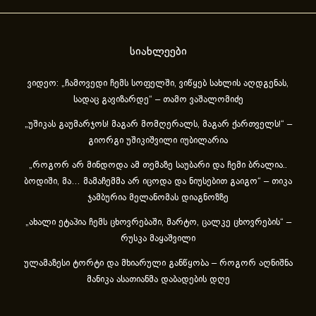
სიახლეები
ვიდეო: „ჩამოვედი ჩემს სოფელში, ვიწყებ სახლის აღდგენას,
სადაც გავიზარდე“ – თამო ვაშალომიძე
„უშიკას გაუმარჯოს! მაგარ მომღერალს, მაგარ ქართველს!“ –
გიორგი უშიკიშვილი იუბილარია
„როგორ არ მინდოდა ამ თემაზე საუბარი და ჩემი ბრალია..
ბოდიში, მა… მამაჩემმა არ იცოდა და ნიუსებით გაიგო“ – თიკა
ჯამბურია მელანომას დიაგნოზზე
„ახა­ლი ეტა­პია ჩემს ცხოვ­რე­ბა­ში, მარ­ტო, ცალ­კე ცხოვ­რე­ბის“ –
რუსკა მაყაშვილი
ულამაზესი ტორტი და მხიარული განწყობა – როგორ აღნიშნა
მანიკა ასათიანმა დაბადების დღე