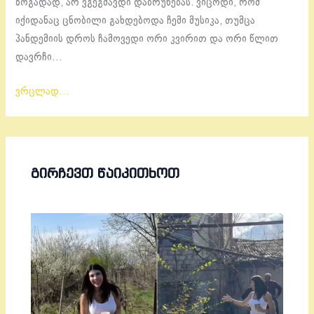
ზოგადად, არ ვგეგმავდი დაბრუნებას. ვიცოდი, რომ
იქიდანაც ცნობილი გახდებოდა ჩემი მუსიკა, თუმცა
პანდემიის დროს ჩამოვედი ორი კვირით და ორი წლით
დავრჩი…
ვრცლად…
ᲒᲘᲠᲩᲔᲕᲗ ᲬᲐᲘᲙᲘᲗᲮᲝᲗ