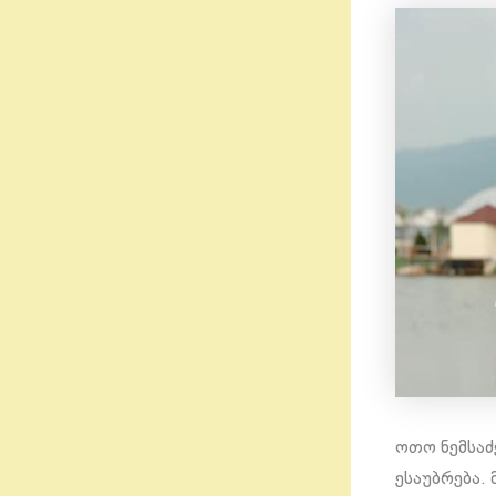
ოთო ნემსაძ
ესაუბრება.