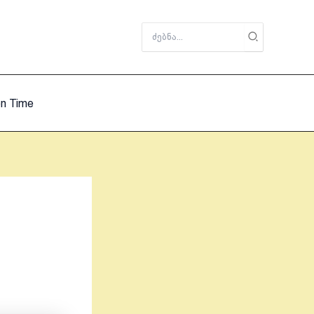
Search
for:
on Time