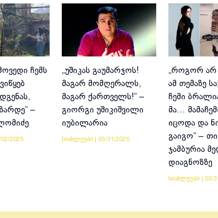
მოვედი ჩემს
„უშიკას გაუმარჯოს!
„როგორ არ
ვიწყებ
მაგარ მომღერალს,
ამ თემაზე ს
დგენას,
მაგარ ქართველს!“ –
ჩემი ბრალია
იზარდე“ –
გიორგი უშიკიშვილი
მა… მამაჩემ
ლომიძე
იუბილარია
იცოდა და ნ
გაიგო“ – თი
/02/2025
სიახლეები
|
03/31/2025
ჯამბურია მ
დიაგნოზზე
სიახლეები
|
03/3