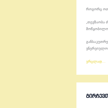
როგორც ოთო
„თევზაობა 
მოწყობილო
განსაკუთრე
ვნერვიულობ
ვრცლად…
ᲒᲘᲠᲩᲔᲕ