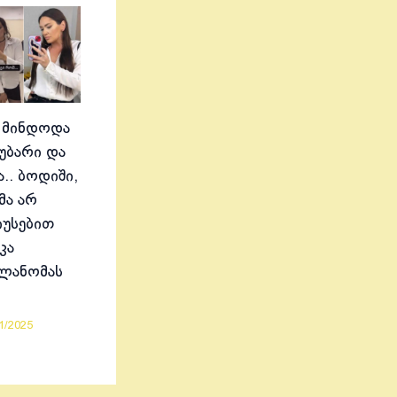
 მინდოდა
აუბარი და
.. ბოდიში,
მა არ
იუსებით
კა
ელანომას
1/2025