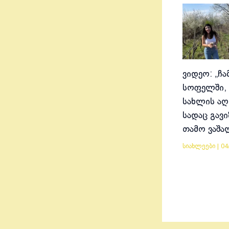
ვიდეო: „ჩა
სოფელში, 
სახლის აღ
სადაც გავ
თამო ვაშა
სიახლეები
|
04