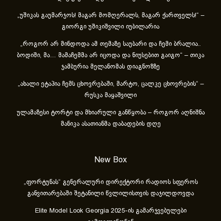
„უშიკას გაუმარჯოს! მაგარ მომღერალს, მაგარ ქართველს!“ –
გიორგი უშიკიშვილი იუბილარია
„როგორ არ მინდოდა ამ თემაზე საუბარი და ჩემი ბრალია..
ბოდიში, მა… მამაჩემმა არ იცოდა და ნიუსებით გაიგო“ – თიკა
ჯამბურია მელანომას დიაგნოზზე
„ახა­ლი ეტა­პია ჩემს ცხოვ­რე­ბა­ში, მარ­ტო, ცალ­კე ცხოვ­რე­ბის“ –
რუსკა მაყაშვილი
ულამაზესი ტორტი და მხიარული განწყობა – როგორ აღნიშნა
მანიკა ასათიანმა დაბადების დღე
New Box
„ფორტუნას“ გენერალური დირექტორი რადიოს სფეროს
განვითარებაში შეტანილი წვლილისთვის დაჯილდოვდა
Elite Model Look Georgia 2025-ის გამარჯვებულები