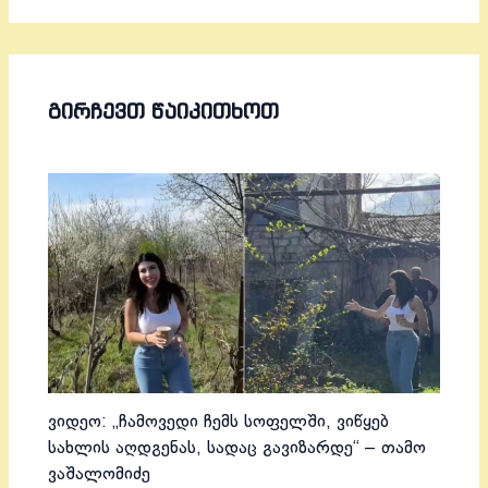
ᲒᲘᲠᲩᲔᲕᲗ ᲬᲐᲘᲙᲘᲗᲮᲝᲗ
ვიდეო: „ჩამოვედი ჩემს სოფელში, ვიწყებ
სახლის აღდგენას, სადაც გავიზარდე“ – თამო
ვაშალომიძე