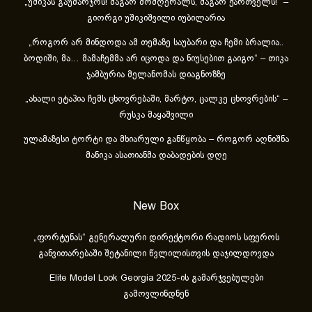
„უშიკას გაუმარჯოს! მაგარ მომღერალს, მაგარ ქართველს!“ –
გიორგი უშიკიშვილი იუბილარია
„როგორ არ მინდოდა ამ თემაზე საუბარი და ჩემი ბრალია..
ბოდიში, მა… მამაჩემმა არ იცოდა და ნიუსებით გაიგო“ – თიკა
ჯამბურია მელანომას დიაგნოზზე
„ახა­ლი ეტა­პია ჩემს ცხოვ­რე­ბა­ში, მარ­ტო, ცალ­კე ცხოვ­რე­ბის“ –
რუსკა მაყაშვილი
ულამაზესი ტორტი და მხიარული განწყობა – როგორ აღნიშნა
მანიკა ასათიანმა დაბადების დღე
New Box
„ფორტუნას“ გენერალური დირექტორი რადიოს სფეროს
განვითარებაში შეტანილი წვლილისთვის დაჯილდოვდა
Elite Model Look Georgia 2025-ის გამარჯვებულები
გამოვლინდნენ