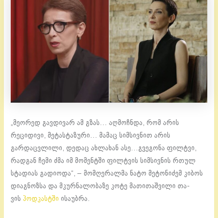
„მეორედ გავდივარ ამ გზას… აღმოჩნდა, რომ არის
რეციდივი, მეტასტაზური… მამაც სიმსივნით არის
გარდაცვლილი, დედაც ახლახან ასე…გვეგონა ფილტვი,
რადგან ჩემი ძმა იმ მომენტში ფილტვის სიმსივნის რთულ
სტადიას გადიოდა“, – მომ­ღე­რა­ლმა ნატო მეტონიძემ კიბოს
დიაგნოზსა და მკურნალობაზე კოტე მა­თი­თაშ­ვი­ლი თა­
ვის
პოდ­კას­ტში
ისაუბრა.