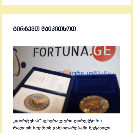
ᲒᲘᲠᲩᲔᲕᲗ ᲬᲐᲘᲙᲘᲗᲮᲝᲗ
„ფორტუნას“ გენერალური დირექტორი
რადიოს სფეროს განვითარებაში შეტანილი