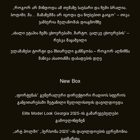
„როგორ არ მინდოდა ამ თემაზე საუბარი და ჩემი ბრალია..
ბოდიში, მა… მამაჩემმა არ იცოდა და ნიუსებით გაიგო“ – თიკა
ჯამბურია მელანომას დიაგნოზზე
„ახა­ლი ეტა­პია ჩემს ცხოვ­რე­ბა­ში, მარ­ტო, ცალ­კე ცხოვ­რე­ბის“ –
რუსკა მაყაშვილი
ულამაზესი ტორტი და მხიარული განწყობა – როგორ აღნიშნა
მანიკა ასათიანმა დაბადების დღე
New Box
„ფორტუნას“ გენერალური დირექტორი რადიოს სფეროს
განვითარებაში შეტანილი წვლილისთვის დაჯილდოვდა
Elite Model Look Georgia 2025-ის გამარჯვებულები
გამოვლინდნენ
„არტ ჰოლში“ „პერსონა 2025“-ის დაჯილდოების ცერემონია
გაიმართა