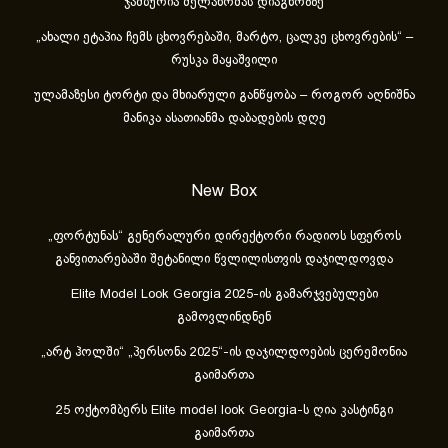
ჯამბურია მელანომას დიაგნოზზე
„ახა­ლი ეტა­პია ჩემს ცხოვ­რე­ბა­ში, მარ­ტო, ცალ­კე ცხოვ­რე­ბის“ –
რუსკა მაყაშვილი
ულამაზესი ტორტი და მხიარული განწყობა – როგორ აღნიშნა
მანიკა ასათიანმა დაბადების დღე
New Box
„ფორტუნას“ გენერალური დირექტორი რადიოს სფეროს
განვითარებაში შეტანილი წვლილისთვის დაჯილდოვდა
Elite Model Look Georgia 2025-ის გამარჯვებულები
გამოვლინდნენ
„არტ ჰოლში“ „პერსონა 2025“-ის დაჯილდოების ცერემონია
გაიმართა
25 ოქტომბერს Elite model look Georgia-ს ღია კასტინგი
გაიმართა