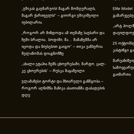
„უშიკას გაუმარჯოს! მაგარ მომღერალს,
Elite Model
მაგარ ქართველს!“ – გიორგი უშიკიშვილი
გამარჯვებ
იუბილარია
„არტ ჰოლში
„როგორ არ მინდოდა ამ თემაზე საუბარი და
დაჯილდოებ
ჩემი ბრალია.. ბოდიში, მა… მამაჩემმა არ
25 ოქტომბე
იცოდა და ნიუსებით გაიგო“ – თიკა ჯამბურია
კასტინგი გ
მელანომას დიაგნოზზე
მარჯანიშვი
„ახა­ლი ეტა­პია ჩემს ცხოვ­რე­ბა­ში, მარ­ტო, ცალ­
სამოყვარუ
კე ცხოვ­რე­ბის“ – რუსკა მაყაშვილი
გაიმართა
ულამაზესი ტორტი და მხიარული განწყობა –
როგორ აღნიშნა მანიკა ასათიანმა დაბადების
დღე