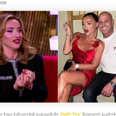
2026
 ნუცა ბუზალაძემ,გადაცემაში
„ჩვენი შოუ”
მეუღლის გაცნობ