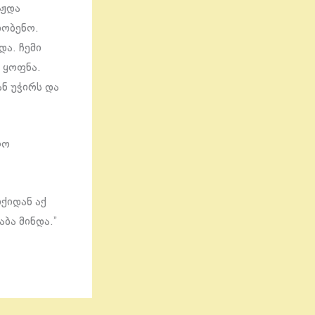
იჟდა
რობენო.
და. ჩემი
 ყოფნა.
ნ უჭირს და
ლო
იქიდან აქ
ბა მინდა.”