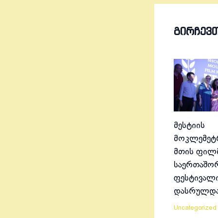
ᲒᲘᲠᲩᲔᲕ
მესტიის
მოკლემეტრ
მთის ფილ
საერთაშო
ფესტივალ
დასრულდ
Uncategorized