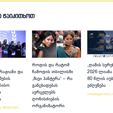
Თ ᲬᲐᲘᲙᲘᲗᲮᲝᲗ
როდის და რატომ
„ღამის სერე
აჟიანი და
ჩამოდის თბილისში
2026 ლიანა 
მების
„შავი პანტერა“ – რა
80 წლის იუ
რისო
განცხადებას
ეძღვნება
ი
ავრცელებს
Uncategorized
|
ა
ღონისძიების
ორგანიზატორი
|
08/05/2026