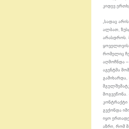
კიდევ ერთხ
„სადაც არის
ალბათ, ზუს
არასდროს. 
ყოველთვის 
რომელიც ჩე
აღმოჩნდა –
აგენტმა მო
გამიხარდა,
მგულშემატკ
მოგვეწონა.
კონტრაქტი 
გვქონდა იმ
იყო ერთადე
აზრი, რომ მ