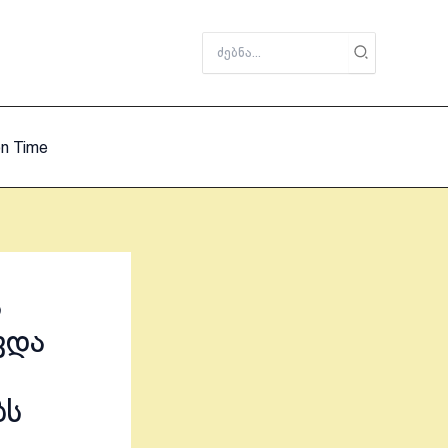
Search
for:
on Time
ა
ვდა
ბს