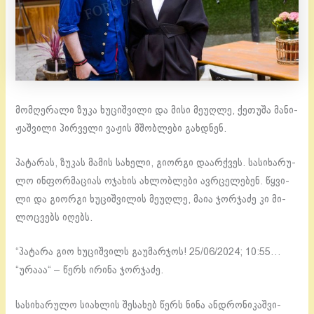
მომ­ღე­რა­ლი ზუკა ხუ­ციშ­ვი­ლი და მისი მე­უღ­ლე, ქე­თუ­შა მა­ნი­
ჟაშ­ვი­ლი პირ­ვე­ლი ვა­ჟის მშობ­ლე­ბი გახ­დნენ.
პა­ტა­რას, ზუ­კას მა­მის სა­ხე­ლი, გი­ორ­გი და­არ­ქვეს. სა­სი­ხა­რუ­
ლო ინ­ფორ­მა­ცი­ას ოჯა­ხის ახ­ლობ­ლე­ბი ავ­რცე­ლე­ბენ. წყვი­
ლი და გი­ორ­გი ხუ­ციშ­ვი­ლის მე­უღ­ლე, მაია ჯორ­ჯა­ძე კი მი­
ლოც­ვებს იღებს.
“პა­ტა­რა გიო ხუ­ციშ­ვილს გა­უ­მარ­ჯოს! 25/06/2024; 10:55…
“ურა­აა“ – წერს ირი­ნა ჯორ­ჯა­ძე.
სა­სი­ხა­რუ­ლო სი­ახ­ლის შე­სა­ხებ წერს ნინა ან­დრო­ნი­კაშ­ვი­