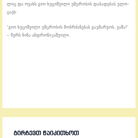
ლიც და ოჯახს გიო ხუ­ციშ­ვი­ლი უმ­ცრო­სის და­ბა­დე­ბას ულო­
ცავს:
“გიო ხუ­ციშ­ვი­ლი უმ­ცრო­სის მობ­რძა­ნე­ბას გა­უ­მარ­ჯოს, ვაშა!“
– წერს ნინა ან­დრო­ნი­კაშ­ვი­ლი.
ᲒᲘᲠᲩᲔᲕᲗ ᲬᲐᲘᲙᲘᲗᲮᲝᲗ