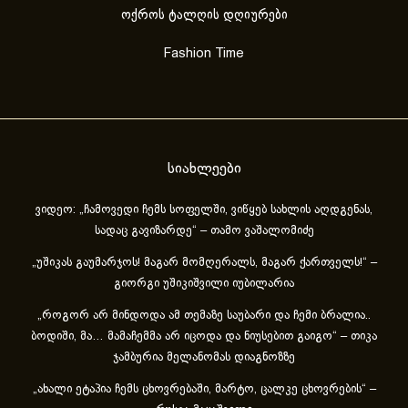
ოქროს ტალღის დღიურები
Fashion Time
სიახლეები
ვიდეო: „ჩამოვედი ჩემს სოფელში, ვიწყებ სახლის აღდგენას,
სადაც გავიზარდე“ – თამო ვაშალომიძე
„უშიკას გაუმარჯოს! მაგარ მომღერალს, მაგარ ქართველს!“ –
გიორგი უშიკიშვილი იუბილარია
„როგორ არ მინდოდა ამ თემაზე საუბარი და ჩემი ბრალია..
ბოდიში, მა… მამაჩემმა არ იცოდა და ნიუსებით გაიგო“ – თიკა
ჯამბურია მელანომას დიაგნოზზე
„ახა­ლი ეტა­პია ჩემს ცხოვ­რე­ბა­ში, მარ­ტო, ცალ­კე ცხოვ­რე­ბის“ –