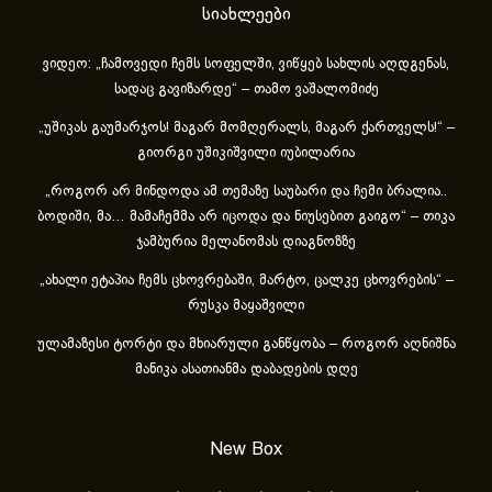
სიახლეები
ვიდეო: „ჩამოვედი ჩემს სოფელში, ვიწყებ სახლის აღდგენას,
სადაც გავიზარდე“ – თამო ვაშალომიძე
„უშიკას გაუმარჯოს! მაგარ მომღერალს, მაგარ ქართველს!“ –
გიორგი უშიკიშვილი იუბილარია
„როგორ არ მინდოდა ამ თემაზე საუბარი და ჩემი ბრალია..
ბოდიში, მა… მამაჩემმა არ იცოდა და ნიუსებით გაიგო“ – თიკა
ჯამბურია მელანომას დიაგნოზზე
„ახა­ლი ეტა­პია ჩემს ცხოვ­რე­ბა­ში, მარ­ტო, ცალ­კე ცხოვ­რე­ბის“ –
რუსკა მაყაშვილი
ულამაზესი ტორტი და მხიარული განწყობა – როგორ აღნიშნა
მანიკა ასათიანმა დაბადების დღე
New Box