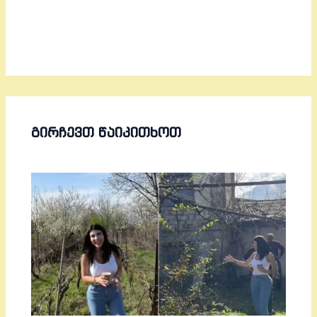
ᲒᲘᲠᲩᲔᲕᲗ ᲬᲐᲘᲙᲘᲗᲮᲝᲗ