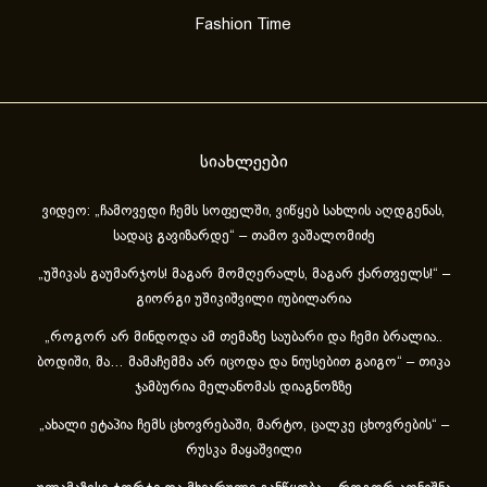
Fashion Time
სიახლეები
ვიდეო: „ჩამოვედი ჩემს სოფელში, ვიწყებ სახლის აღდგენას,
სადაც გავიზარდე“ – თამო ვაშალომიძე
„უშიკას გაუმარჯოს! მაგარ მომღერალს, მაგარ ქართველს!“ –
გიორგი უშიკიშვილი იუბილარია
„როგორ არ მინდოდა ამ თემაზე საუბარი და ჩემი ბრალია..
ბოდიში, მა… მამაჩემმა არ იცოდა და ნიუსებით გაიგო“ – თიკა
ჯამბურია მელანომას დიაგნოზზე
„ახა­ლი ეტა­პია ჩემს ცხოვ­რე­ბა­ში, მარ­ტო, ცალ­კე ცხოვ­რე­ბის“ –
რუსკა მაყაშვილი