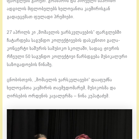
ფარგლებს გარეთ. გრანპრის და პირველი საპრიზო
ადგილის მფლობელებს ხელოვანთა კავშირისგან
გადაეცემათ ფულადი პრემიები.
27 აპრილს კი „მომავლის ვარსკვლავების” ფარგლებში
ჩატარდება საგუნდო კოლექტივების დასკვნითი გალა-
კონცერტი ხაშურის სამუსიკო სკოლაში, სადაც ჟიურის
რჩეული 50 საგუნდო კოლექტივი წარსდგება მუსიკალური
საზოგადოების წინაშე.
ცნობისთვის, „მომავლის ვარსკვლავები” დააფუძნა
ხელოვანთა კავშირის თავმჯდომარემ, მუსიკოსმა და
ღირსების ორდენის კავალერმა – ნინა კუპატაძემ.