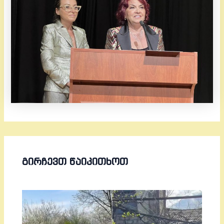
ᲒᲘᲠᲩᲔᲕᲗ ᲬᲐᲘᲙᲘᲗᲮᲝᲗ