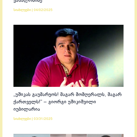
ვაშალომიძე
სიახლეები
|
04/02/2025
„უშიკას გაუმარჯოს! მაგარ მომღერალს, მაგარ
ქართველს!“ – გიორგი უშიკიშვილი
იუბილარია
სიახლეები
|
03/31/2025