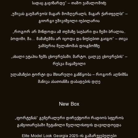
სადაც გავიზარდე“ – თამო ვაშალომიძე
„უშიკას გაუმარჯოს! მაგარ მომღერალს, მაგარ ქართველს!“ –
გიორგი უშიკიშვილი იუბილარია
„როგორ არ მინდოდა ამ თემაზე საუბარი და ჩემი ბრალია..
ბოდიში, მა… მამაჩემმა არ იცოდა და ნიუსებით გაიგო“ – თიკა
ჯამბურია მელანომას დიაგნოზზე
„ახა­ლი ეტა­პია ჩემს ცხოვ­რე­ბა­ში, მარ­ტო, ცალ­კე ცხოვ­რე­ბის“ –
რუსკა მაყაშვილი
ულამაზესი ტორტი და მხიარული განწყობა – როგორ აღნიშნა
მანიკა ასათიანმა დაბადების დღე
New Box
„ფორტუნას“ გენერალური დირექტორი რადიოს სფეროს
განვითარებაში შეტანილი წვლილისთვის დაჯილდოვდა
Elite Model Look Georgia 2025-ის გამარჯვებულები