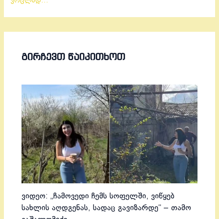
ვრცლად…
ᲒᲘᲠᲩᲔᲕᲗ ᲬᲐᲘᲙᲘᲗᲮᲝᲗ
ვიდეო: „ჩამოვედი ჩემს სოფელში, ვიწყებ
სახლის აღდგენას, სადაც გავიზარდე“ – თამო