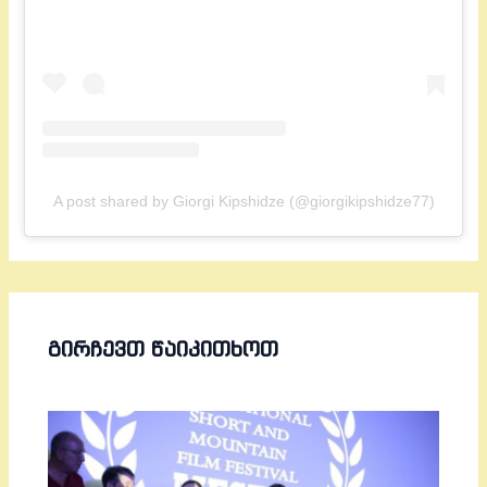
A post shared by Giorgi Kipshidze (@giorgikipshidze77)
ᲒᲘᲠᲩᲔᲕᲗ ᲬᲐᲘᲙᲘᲗᲮᲝᲗ