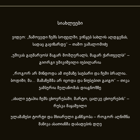
სიახლეები
ვიდეო: „ჩამოვედი ჩემს სოფელში, ვიწყებ სახლის აღდგენას,
სადაც გავიზარდე“ – თამო ვაშალომიძე
„უშიკას გაუმარჯოს! მაგარ მომღერალს, მაგარ ქართველს!“ –
გიორგი უშიკიშვილი იუბილარია
„როგორ არ მინდოდა ამ თემაზე საუბარი და ჩემი ბრალია..
ბოდიში, მა… მამაჩემმა არ იცოდა და ნიუსებით გაიგო“ – თიკა
ჯამბურია მელანომას დიაგნოზზე
„ახა­ლი ეტა­პია ჩემს ცხოვ­რე­ბა­ში, მარ­ტო, ცალ­კე ცხოვ­რე­ბის“ –
რუსკა მაყაშვილი
ულამაზესი ტორტი და მხიარული განწყობა – როგორ აღნიშნა
მანიკა ასათიანმა დაბადების დღე