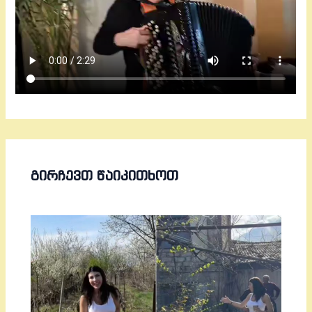
ᲒᲘᲠᲩᲔᲕᲗ ᲬᲐᲘᲙᲘᲗᲮᲝᲗ