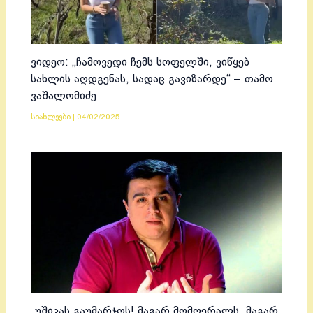
ვიდეო: „ჩამოვედი ჩემს სოფელში, ვიწყებ
სახლის აღდგენას, სადაც გავიზარდე“ – თამო
ვაშალომიძე
სიახლეები
|
04/02/2025
„უშიკას გაუმარჯოს! მაგარ მომღერალს, მაგარ