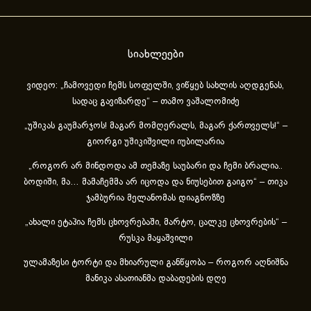
სიახლეები
ვიდეო: „ჩამოვედი ჩემს სოფელში, ვიწყებ სახლის აღდგენას,
სადაც გავიზარდე“ – თამო ვაშალომიძე
„უშიკას გაუმარჯოს! მაგარ მომღერალს, მაგარ ქართველს!“ –
გიორგი უშიკიშვილი იუბილარია
„როგორ არ მინდოდა ამ თემაზე საუბარი და ჩემი ბრალია..
ბოდიში, მა… მამაჩემმა არ იცოდა და ნიუსებით გაიგო“ – თიკა
ჯამბურია მელანომას დიაგნოზზე
„ახა­ლი ეტა­პია ჩემს ცხოვ­რე­ბა­ში, მარ­ტო, ცალ­კე ცხოვ­რე­ბის“ –
რუსკა მაყაშვილი
ულამაზესი ტორტი და მხიარული განწყობა – როგორ აღნიშნა
მანიკა ასათიანმა დაბადების დღე