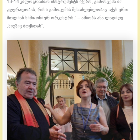
13-14 კილოგრამიან ინსტრუმენტს იჭერს, გამოსცემს იმ
ჟღერადობას, რისი გამოცემის შესაძლებლობაც აქვს ერთ
მთლიან სიმფონიურ ორკესტრს.“ – ამბობს ანა ლაღიღე
„მიუზიკ ბოქსთან“.