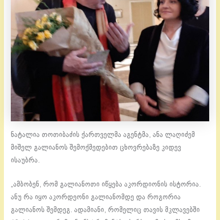
ნატალია თოთიბაძის ქართველმა აგენტმა, ანა ლაღიძემ
მიშელ გალიანოს შემოქმედებით ცხოვრებაზე კიდევ
ისაუბრა.
„ამბობენ, რომ გალიანოთი იწყება აკორდიონის ისტორია.
ანუ რა იყო აკორდეონი გალიანომდე და როგორია
გალიანოს შემდეგ. ადამიანი, რომელიც თავის მკლავებში