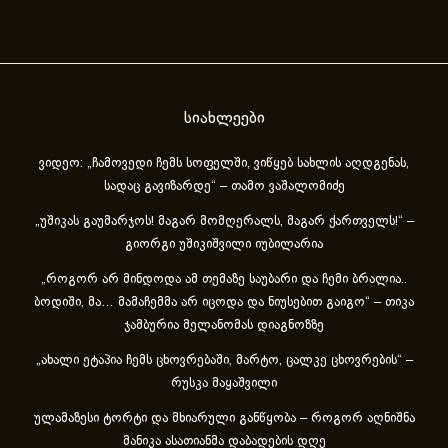
სიახლეები
ვიდეო: „ჩამოვედი ჩემს სოფელში, ვიწყებ სახლის აღდგენას,
სადაც გავიზარდე“ – თამო ვაშალომიძე
„უშიკას გაუმარჯოს! მაგარ მომღერალს, მაგარ ქართველს!“ –
გიორგი უშიკიშვილი იუბილარია
„როგორ არ მინდოდა ამ თემაზე საუბარი და ჩემი ბრალია..
ბოდიში, მა… მამაჩემმა არ იცოდა და ნიუსებით გაიგო“ – თიკა
ჯამბურია მელანომას დიაგნოზზე
„ახა­ლი ეტა­პია ჩემს ცხოვ­რე­ბა­ში, მარ­ტო, ცალ­კე ცხოვ­რე­ბის“ –
რუსკა მაყაშვილი
ულამაზესი ტორტი და მხიარული განწყობა – როგორ აღნიშნა
მანიკა ასათიანმა დაბადების დღე