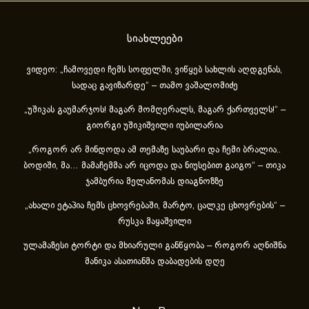
სიახლეები
ვიდეო: „ჩამოვედი ჩემს სოფელში, ვიწყებ სახლის აღდგენას,
სადაც გავიზარდე“ – თამო ვაშალომიძე
„უშიკას გაუმარჯოს! მაგარ მომღერალს, მაგარ ქართველს!“ –
გიორგი უშიკიშვილი იუბილარია
„როგორ არ მინდოდა ამ თემაზე საუბარი და ჩემი ბრალია..
ბოდიში, მა… მამაჩემმა არ იცოდა და ნიუსებით გაიგო“ – თიკა
ჯამბურია მელანომას დიაგნოზზე
„ახა­ლი ეტა­პია ჩემს ცხოვ­რე­ბა­ში, მარ­ტო, ცალ­კე ცხოვ­რე­ბის“ –
რუსკა მაყაშვილი
ულამაზესი ტორტი და მხიარული განწყობა – როგორ აღნიშნა
მანიკა ასათიანმა დაბადების დღე