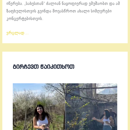
იწერება. „სახესთან“ ძალიან ნაყოფიერად ვმუშაობთ და ამ
ზაფხულისთვის გვინდა მოვასწროთ ახალი სიმღერები
კონცერტებისთვის.
ვრცლად…
ᲒᲘᲠᲩᲔᲕᲗ ᲬᲐᲘᲙᲘᲗᲮᲝᲗ