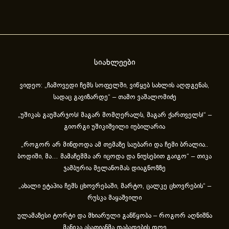
სიახლეები
ვიდეო: „ჩამოვედი ჩემს სოფელში, ვიწყებ სახლის აღდგენას,
სადაც გავიზარდე“ – თამო ვაშალომიძე
„უშიკას გაუმარჯოს! მაგარ მომღერალს, მაგარ ქართველს!“ –
გიორგი უშიკიშვილი იუბილარია
„როგორ არ მინდოდა ამ თემაზე საუბარი და ჩემი ბრალია..
ბოდიში, მა… მამაჩემმა არ იცოდა და ნიუსებით გაიგო“ – თიკა
ჯამბურია მელანომას დიაგნოზზე
„ახა­ლი ეტა­პია ჩემს ცხოვ­რე­ბა­ში, მარ­ტო, ცალ­კე ცხოვ­რე­ბის“ –
რუსკა მაყაშვილი
ულამაზესი ტორტი და მხიარული განწყობა – როგორ აღნიშნა
მანიკა ასათიანმა დაბადების დღე