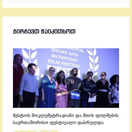
ᲒᲘᲠᲩᲔᲕᲗ ᲬᲐᲘᲙᲘᲗᲮᲝᲗ
მესტიის მოკლემეტრაჟიანი და მთის ფილმების
საერთაშორისო ფესტივალი დასრულდა
Uncategorized
|
08/05/2026